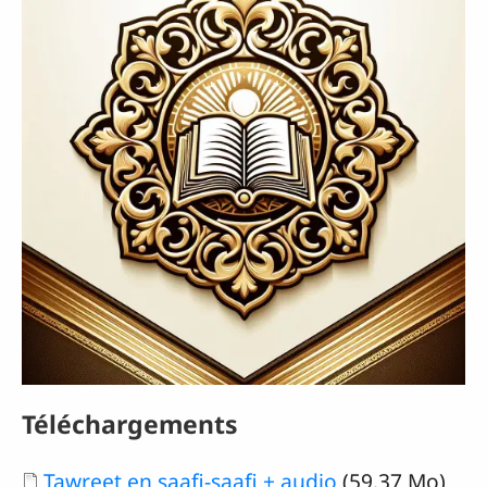
Téléchargements
Document
Tawreet en saafi-saafi + audio
(59.37 Mo)