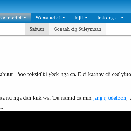
aaɗ moɗiɗ
Woosuuɗ ci
Injil
Imisong ci
Sabuur
Gonaah ciŋ Suleymaan
buur ; ɓoo toksiɗ ɓi ƴeek nga ca. E ci kaahay cii ceɗ ƴuto
waa nu nga ɗah kiik wa. Ɗu namiɗ ca min
jang ŋ telefoon
, 
i.