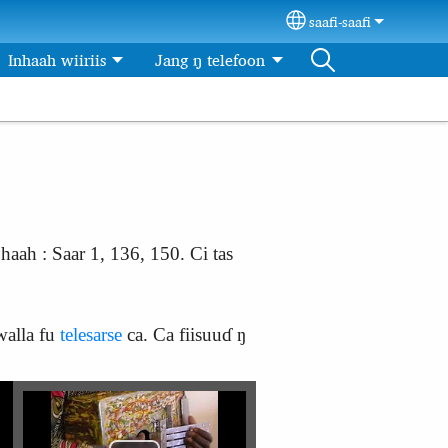
saafi-saafi
Select your languag
Inhaah wiiriis
Jang ŋ telefoon
haah : Saar 1, 136, 150. Ci tas
walla fu
telesarse
ca. Ca fiisuuɗ ŋ