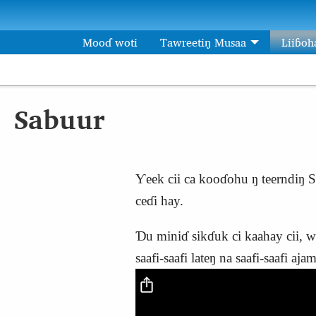
Aller au contenu principal
Mooɗ woti
Tawreetiŋ Musaa
Liiɓoh
Sabuur
Ƴeek cii ca kooɗohu ŋ teerndiŋ Sa
ceɗi hay.
Ɗu miniɗ sikɗuk ci kaahay cii, 
saafi-saafi lateŋ na saafi-saafi ajam