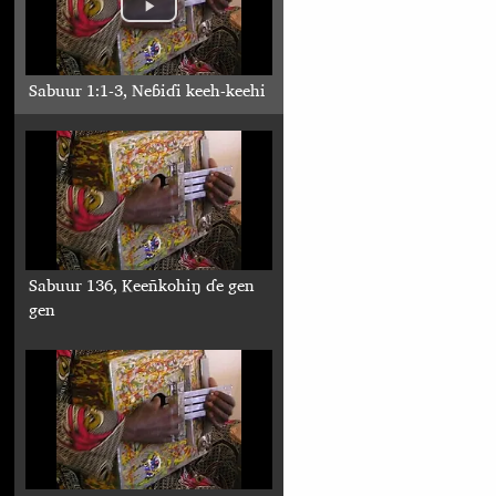
Sabuur 1:1-3, Neɓiɗi keeh-keehi
Sabuur 136, Keeñkohiŋ ɗe gen
gen